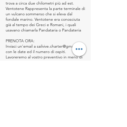
trova a circa due chilometri più ad est.
Ventotene Rappresenta la parte terminale di
un vulcano sommerso che si eleva dal
fondale marino. Ventotene era conosciuta
già al tempo dei Greci e Romani, i quali
usavano chiamarla Pandataria o Pandateria
PRENOTA ORA:
Inviaci un'email a sailvive.charter@gmail.com
con le date ed il numero di ospiti.
Lavoreremo al vostro preventivo in meno di
24 ore.
Prenotazione necessaria almeno 24h in
anticipo.
Maggiori informazioni: Cell. 320 3091392
Dettagli di contatto
3203091392
sailvive.charter@gmail.com