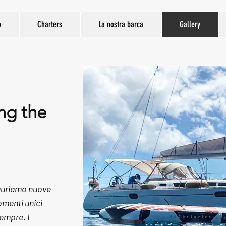
o
Charters
La nostra barca
Gallery
ng the
stauriamo nuove
omenti unici
empre. I